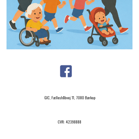
GIC, F
æ
lleshåbvej
11, 7080 Børkop
CVR: 42398888