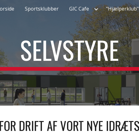
orside
Sportsklubber
GIC Cafe
"Hjælperklub"
ip to main content
Skip to navigat
SELVSTYRE
FOR DRIFT AF VORT NYE IDRÆT