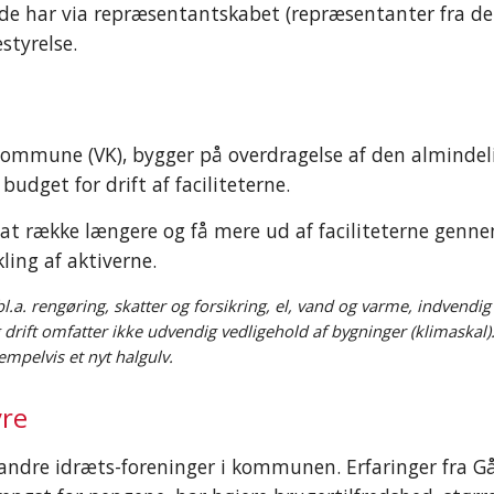
de har via repræsentantskabet (repræsentanter fra de lo
estyrelse.
ommune (VK), bygger på overdragelse af den almindelige 
udget for drift af faciliteterne. 
 at række længere og få mere ud af faciliteterne gennem
ng af aktiverne. 
bl.a. rengøring, skatter og forsikring, el, vand og varme, indvendig
g drift omfatter ikke udvendig vedligehold af bygninger (klimaskal). 
empelvis et nyt halgulv. 
yre
ndre idræts-foreninger i kommunen. Erfaringer fra Gårs